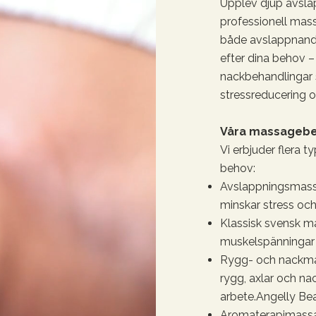
Upplev djup avsl
professionell mas
både avslappnand
efter dina behov –
nackbehandlingar 
stressreducering o
Våra massagebe
Vi erbjuder flera 
behov:
Avslappningsmass
minskar stress och
Klassisk svensk m
muskelspänningar o
Rygg- och nackmas
rygg, axlar och nac
arbete.
Angelly Be
Aromaterapimassag