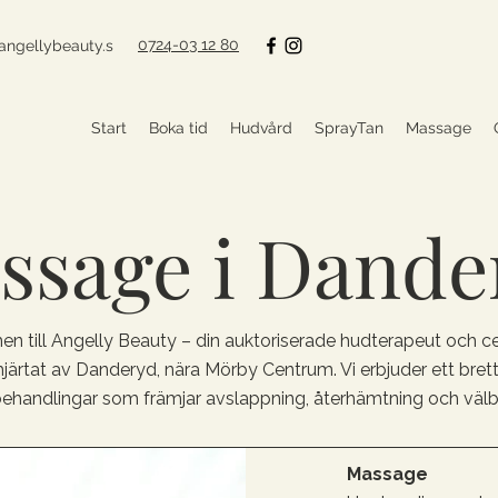
0724-03 12 80
angellybeauty.s
Start
Boka tid
Hudvård
SprayTan
Massage
ssage i Dande
 till Angelly Beauty – din auktoriserade hudterapeut och cer
hjärtat av Danderyd, nära Mörby Centrum. Vi erbjuder ett bret
handlingar som främjar avslappning, återhämtning och välb
Massage