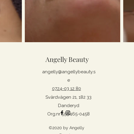
Angelly Beauty
angelly@angellybeauty.s
e
0724-03 12 80
Svärdvägen 21, 182 33
Danderyd
Org.nr 559465-0458
©2020 by Angelly