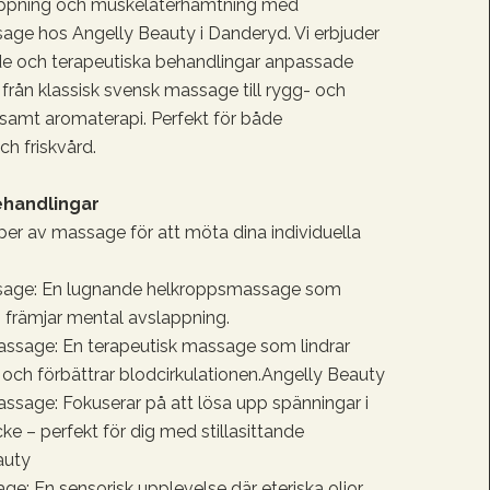
appning och muskelåterhämtning med
sage hos Angelly Beauty i Danderyd. Vi erbjuder
e och terapeutiska behandlingar anpassade
 från klassisk svensk massage till rygg- och
samt aromaterapi. Perfekt för både
ch friskvård.
handlingar
typer av massage för att möta dina individuella
age: En lugnande helkroppsmassage som
 främjar mental avslappning.
assage: En terapeutisk massage som lindrar
ch förbättrar blodcirkulationen.
Angelly Beauty
sage: Fokuserar på att lösa upp spänningar i
ke – perfekt för dig med stillasittande
auty
e: En sensorisk upplevelse där eteriska oljor