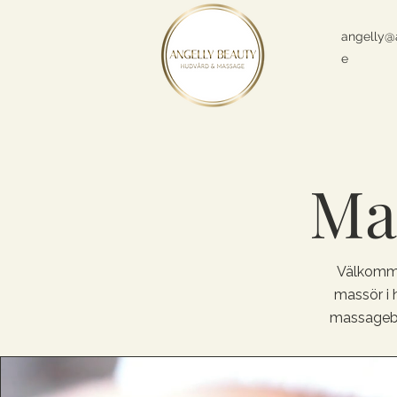
angelly@
e
Ma
Välkommen
massör i 
massagebe