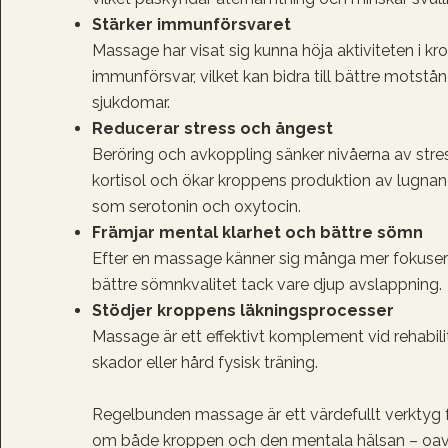
Stärker immunförsvaret
Massage har visat sig kunna höja aktiviteten i k
immunförsvar, vilket kan bidra till bättre motstå
sjukdomar.
Reducerar stress och ångest
Beröring och avkoppling sänker nivåerna av str
kortisol och ökar kroppens produktion av lugn
som serotonin och oxytocin.
Främjar mental klarhet och bättre sömn
Efter en massage känner sig många mer fokuse
bättre sömnkvalitet tack vare djup avslappning.
Stödjer kroppens läkningsprocesser
Massage är ett effektivt komplement vid rehabilit
skador eller hård fysisk träning.
Regelbunden massage är ett värdefullt verktyg f
om både kroppen och den mentala hälsan – oav