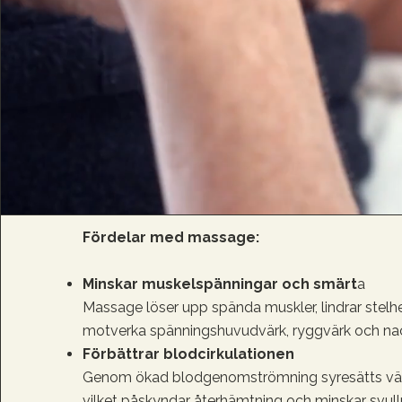
Fördelar med massage:
Minskar muskelspänningar och smärt
a
Massage löser upp spända muskler, lindrar stelh
motverka spänningshuvudvärk, ryggvärk och na
Förbättrar blodcirkulationen
Genom ökad blodgenomströmning syresätts väv
vilket påskyndar återhämtning och minskar svull