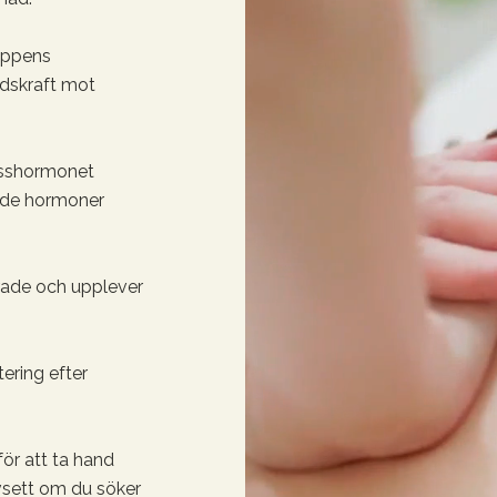
roppens
ndskraft mot
esshormonet
ande hormoner
rade och upplever
ering efter
ör att ta hand
sett om du söker