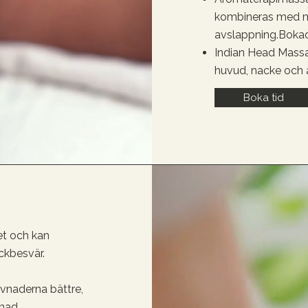
kombineras med m
avslappning.
Bokad
Indian Head Massa
huvud, nacke och ax
Boka tid
et och kan
ckbesvär.
naderna bättre,
nad.