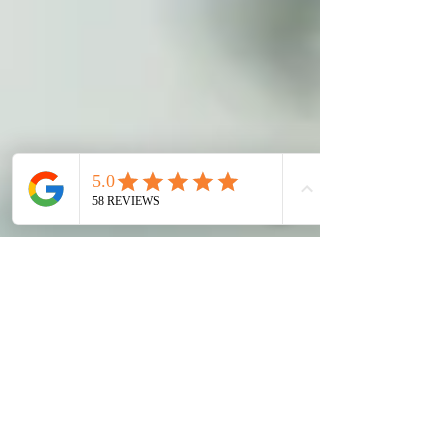
Skydda: Avsluta alltid med SPF för att bevara
lystern.