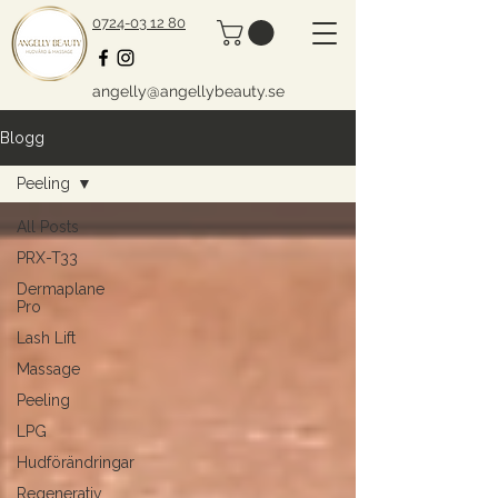
0724-03 12 80
angelly@angellybeauty.se
Blogg
Peeling
All Posts
PRX-T33
Dermaplane
Pro
Lash Lift
Massage
Peeling
LPG
Hudförändringar
Regenerativ