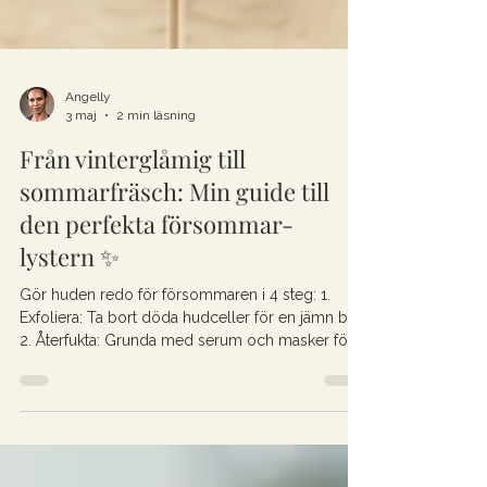
Angelly
3 maj
2 min läsning
Från vinterglåmig till
sommarfräsch: Min guide till
den perfekta försommar-
lystern ✨
Gör huden redo för försommaren i 4 steg: 1.
Exfoliera: Ta bort döda hudceller för en jämn bas.
2. Återfukta: Grunda med serum och masker för
maximal fyllighet. 3. Fuska fram glöd: Använd
BUS-droppar för en säker, solkysst look. 4.