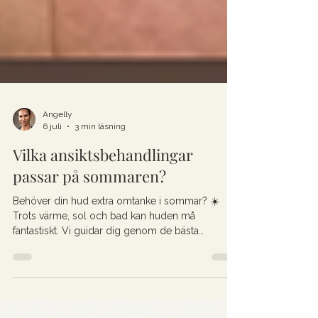
Angelly
6 juli
3 min läsning
Vilka ansiktsbehandlingar
passar på sommaren?
Behöver din hud extra omtanke i sommar? ☀️
Trots värme, sol och bad kan huden må
fantastiskt. Vi guidar dig genom de bästa
behandlingarna för att bevara lystern, oavsett om
du har en torr, fet, känslig eller blandad hudtyp.
Läs mer om hur vi skräddarsyr din sommarvård