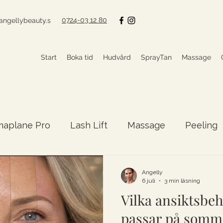
0724-03 12 80
angellybeauty.s
Start
Boka tid
Hudvård
SprayTan
Massage
maplane Pro
Lash Lift
Massage
Peeling
nerativ skönhet
Ansiktsbehandling
Longevi
Angelly
6 juli
3 min läsning
Vilka ansiktsbe
passar på somm