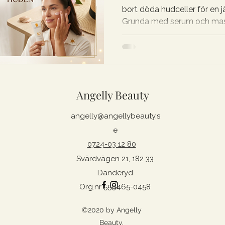
bort döda hudceller för en j
Grunda med serum och maske
Fuska fram glöd: Använd BU
solkysst look. 4. Skydda: Av
bevara lystern.
Angelly Beauty
angelly@angellybeauty.s
e
0724-03 12 80
Svärdvägen 21, 182 33
Danderyd
Org.nr 559465-0458
©2020 by Angelly
Beauty.