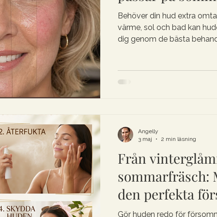
Behöver din hud extra omta
värme, sol och bad kan hude
dig genom de bästa behandl
lystern, oavsett om du har en 
blandad hudtyp. Läs mer om
sommarvård hos Angelly B
Angelly
3 maj
2 min läsning
Från vinterglåmi
sommarfräsch: M
den perfekta fö
✨
Gör huden redo för försommar