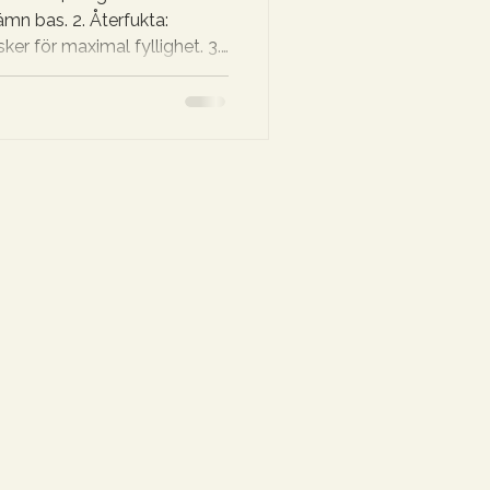
ämn bas. 2. Återfukta:
r för maximal fyllighet. 3.
S-droppar för en säker,
sluta alltid med SPF för att