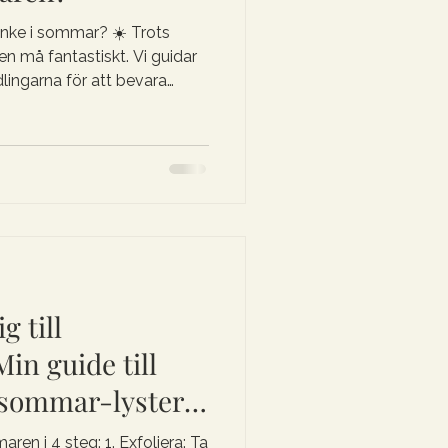
nke i sommar? ☀️ Trots
n må fantastiskt. Vi guidar
ingarna för att bevara
torr, fet, känslig eller
 hur vi skräddarsyr din
eauty!
g till
in guide till
rsommar-lystern
en i 4 steg: 1. Exfoliera: Ta