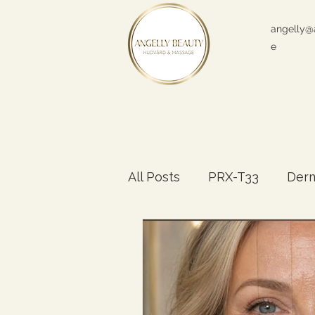
angelly@
e
All Posts
PRX-T33
Der
Hudförändringar
Rege