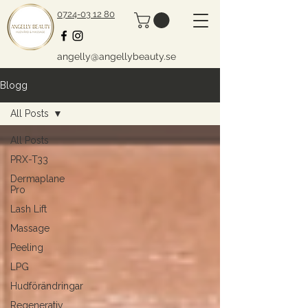
0724-03 12 80
angelly@angellybeauty.se
Blogg
All Posts
All Posts
PRX-T33
Dermaplane
Pro
Lash Lift
Massage
Peeling
LPG
Hudförändringar
Regenerativ