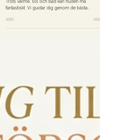
Behöver din hud extra omtanke i sommar? ☀️
Trots värme, sol och bad kan huden må
fantastiskt. Vi guidar dig genom de bästa
behandlingarna för att bevara lystern, oavsett om
du har en torr, fet, känslig eller blandad hudtyp.
Läs mer om hur vi skräddarsyr din sommarvård
hos Angelly Beauty!