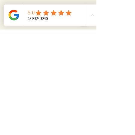
Angelly Beauty
angelly@angellybeauty.se
0724-03 12 80
Svärdvägen 21, 182 33 Danderyd