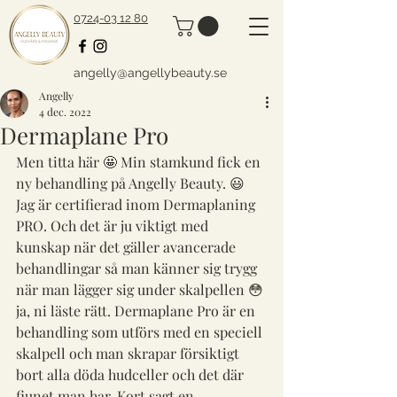
0724-03 12 80
angelly@angellybeauty.se
Angelly
4 dec. 2022
Dermaplane Pro
Men titta här 🤩 Min stamkund fick en 
ny behandling på Angelly Beauty. 😃 
Jag är certifierad inom Dermaplaning 
PRO. Och det är ju viktigt med 
kunskap när det gäller avancerade 
behandlingar så man känner sig trygg 
när man lägger sig under skalpellen 😳
ja, ni läste rätt. Dermaplane Pro är en 
behandling som utförs med en speciell 
skalpell och man skrapar försiktigt 
bort alla döda hudceller och det där 
fjunet man har. Kort sagt en 