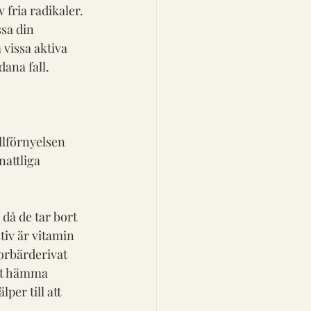
fria radikaler. 
ssa din 
vissa aktiva 
ana fall.
llförnyelsen 
attliga 
då de tar bort 
tiv är vitamin 
orbärderivat 
tt hämma 
er till att 