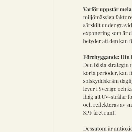
Varför uppstår mel
miljömässiga faktore
särskilt under gravi
exponering som är den
betyder att den kan f
Förebyggande: Din F
Den bästa strategin
korta perioder, kan 
solskyddskräm daglig
lever i Sverige och k
ihåg att UV-strålar 
och reflekteras av sn
SPF året runt!
Dessutom är antioxid