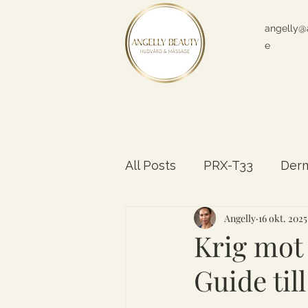
angelly@
e
All Posts
PRX-T33
Der
Angelly
16 okt. 2025
Hudförändringar
Rege
Krig mot
Guide ti