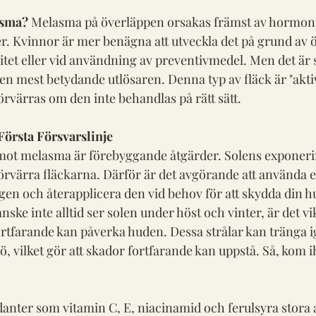
asma?
 Melasma på överläppen orsakas främst av hormone
r. Kvinnor är mer benägna att utveckla det på grund av 
ditet eller vid användning av preventivmedel. Men det är 
 mest betydande utlösaren. Denna typ av fläck är "aktiv"
örvärras om den inte behandlas på rätt sätt. 
örsta Försvarslinje
 mot melasma är förebyggande åtgärder. Solens exponeri
förvärra fläckarna. Därför är det avgörande att använda e
en och återapplicera den vid behov för att skydda din h
anske inte alltid ser solen under höst och vinter, är det v
fortfarande kan påverka huden. Dessa strålar kan tränga
ö, vilket gör att skador fortfarande kan uppstå. Så, kom 
anter som vitamin C, E, niacinamid och ferulsyra stora al