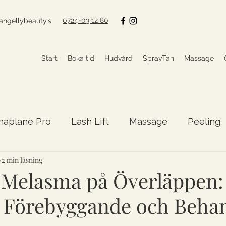
0724-03 12 80
angellybeauty.s
Start
Boka tid
Hudvård
SprayTan
Massage
maplane Pro
Lash Lift
Massage
Peeling
2 min läsning
nerativ skönhet
Ansiktsbehandling
Longevi
 Melasma på Överläppen:
ll Förebyggande och Beha