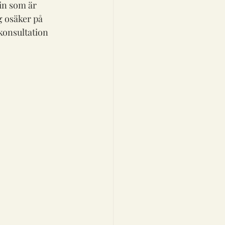
in som är 
g osäker på 
konsultation 