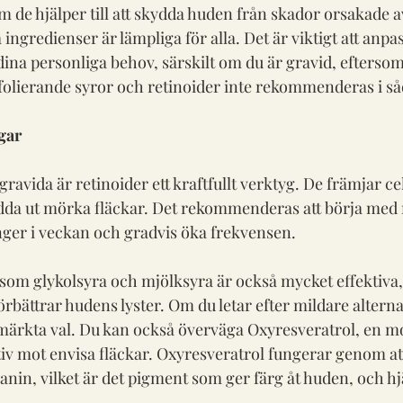
de hjälper till att skydda huden från skador orsakade av 
 ingredienser är lämpliga för alla. Det är viktigt att anpa
ina personliga behov, särskilt om du är gravid, eftersom 
olierande syror och retinoider inte rekommenderas i såd
gar
ravida är retinoider ett kraftfullt verktyg. De främjar ce
sudda ut mörka fläckar. Det rekommenderas att börja med n
nger i veckan och gradvis öka frekvensen. 
 som glykolsyra och mjölksyra är också mycket effektiva, 
rbättrar hudens lyster. Om du letar efter mildare alterna
märkta val. Du kan också överväga Oxyresveratrol, en m
iv mot envisa fläckar. Oxyresveratrol fungerar genom a
in, vilket är det pigment som ger färg åt huden, och hjälp