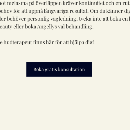
t melasma på överläppen kräver kontinuitet och en rut
behov för att uppnå långvariga resultat. Om du känner di
er behöver personlig vägledning, tveka inte att boka en 
eauty eller boka Angellys val behandling.
e hudterapeut finns här för att hjälpa dig! 
Boka gratis konsultation