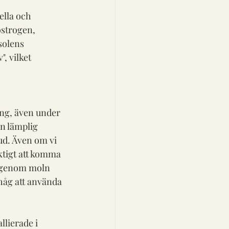
lla och 
östrogen, 
solens 
, vilket 
ng, även under 
n lämplig 
ud. Även om vi 
iktigt att komma 
 igenom moln 
ihåg att använda 
lierade i 