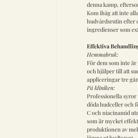
denna kamp, eftersom 
Kom ihåg att inte alla
hudvårdsrutin efter d
ingredienser som exf
Effektiva Behandlin
Hemmabruk:
För dem som inte är g
och hjälper till att 
appliceringar tre gå
På kliniken:
Professionella syror
döda hudceller och fö
C och niacinamid ut
som är mycket effekt
produktionen av melan
jämna ut hudtonen.