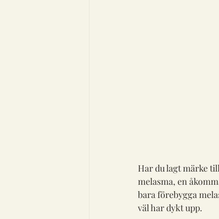
Har du lagt märke til
melasma, en åkomma s
bara förebygga melas
väl har dykt upp.