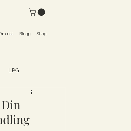
Om oss
Blogg
Shop
LPG
ty
 Din
ndling