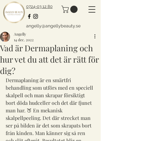
0724-03 12 80
angelly@angellybeauty.se
Angelly
14 dec. 2022
Vad är Dermaplaning och
hur vet du att det är rätt för
dig?
Dermaplaning är en smärtfri 
behandling som utförs med en speciell 
skalpell och man skrapar försiktigt 
bort döda hudceller och det där fjunet 
man har. 🍑 En mekanisk 
skalpellpeeling. Det där strecket man 
ser på bilden är det som skrapats bort 
från kinden. Man känner sig så ren 
och slät efteråt. Resultatet blir en 